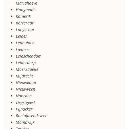
Mariahoeve
Hoogmade
Kamerik
Korteraar
Langeraar
Leiden
Leimuiden
Liemeer
Leidschendam
Leiderdorp
Moerkapelle
Mijdrecht
Nieuwkoop
Nieuwveen
Noorden
Oegstgeest
Pijnacker
Roelofarendsveen
Stompwijk
Ter Aar